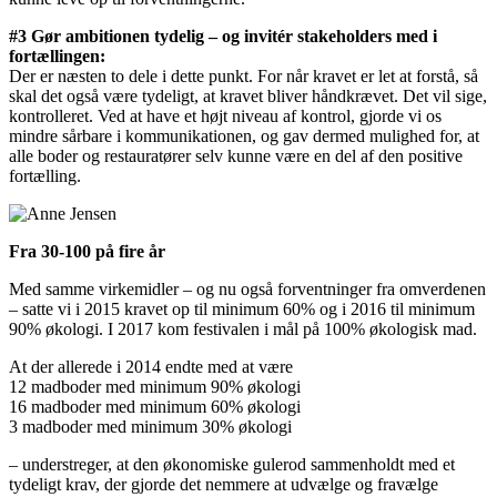
#3 Gør ambitionen tydelig – og invitér stakeholders med i
fortællingen:
Der er næsten to dele i dette punkt. For når kravet er let at forstå, så
skal det også være tydeligt, at kravet bliver håndkrævet. Det vil sige,
kontrolleret. Ved at have et højt niveau af kontrol, gjorde vi os
mindre sårbare i kommunikationen, og gav dermed mulighed for, at
alle boder og restauratører selv kunne være en del af den positive
fortælling.
Fra 30-100 på fire år
Med samme virkemidler – og nu også forventninger fra omverdenen
– satte vi i 2015 kravet op til minimum 60% og i 2016 til minimum
90% økologi. I 2017 kom festivalen i mål på 100% økologisk mad.
At der allerede i 2014 endte med at være
12 madboder med minimum 90% økologi
16 madboder med minimum 60% økologi
3 madboder med minimum 30% økologi
– understreger, at den økonomiske gulerod sammenholdt med et
tydeligt krav, der gjorde det nemmere at udvælge og fravælge