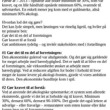
Første år – 2013 – opnåede alle boder minimum de 30%, som var
kravet, og en lille håndfuld opnåede minimum 60%, svarende til
sølvmærket. En enkelt mener jeg kom med et guldmærke, altså
minimum 90% økologi.
Hvordan lod det sig gøre?
Det kan lyde simpelt, men løsningen var rimelig ligetil, og hviler på
tre primære ben:
Gør det til en del af forretningen
Gør kravet til at forstå
Gør ambitionen tydelig – og invitér stakeholders med i fortællingen
#1 Gør det til en del af forretningen:
Den økonomiske gulerod var altafgørende. Og det gør sig gældende
for meget arbejde med bæredygtighed. Det er nødt til at blive en del
af forretningen, når virksomheder ønsker at arbejde mere
bæredygtigt. Ved at reducere afgiften for boder i forhold til hvor
meget de kunne levere på økologi-fronten, gjorde vi vores ambition
til deres. Den økonomiske bundlinje kom i spil.
#2 Gør kravet til at forstå:
Ved at anvende det økologiske spisemærke; et system som allerede
eksisterede, gjorde vi det let at forholde sig til kravet. Minimum
30%, dernæst 60%, dernæst 90-100%. Det gjorde det også lettere at
udvælge – eller fravælge – restauratører som enten kunne eller ikke
kunne leve op til forventningerne.