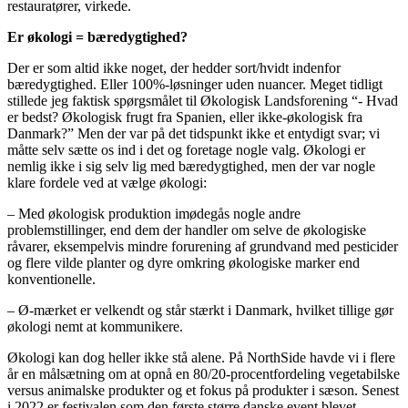
restauratører, virkede.
Er økologi = bæredygtighed?
Der er som altid ikke noget, der hedder sort/hvidt indenfor
bæredygtighed. Eller 100%-løsninger uden nuancer. Meget tidligt
stillede jeg faktisk spørgsmålet til Økologisk Landsforening “- Hvad
er bedst? Økologisk frugt fra Spanien, eller ikke-økologisk fra
Danmark?” Men der var på det tidspunkt ikke et entydigt svar; vi
måtte selv sætte os ind i det og foretage nogle valg. Økologi er
nemlig ikke i sig selv lig med bæredygtighed, men der var nogle
klare fordele ved at vælge økologi:
– Med økologisk produktion imødegås nogle andre
problemstillinger, end dem der handler om selve de økologiske
råvarer, eksempelvis mindre forurening af grundvand med pesticider
og flere vilde planter og dyre omkring økologiske marker end
konventionelle.
– Ø-mærket er velkendt og står stærkt i Danmark, hvilket tillige gør
økologi nemt at kommunikere.
Økologi kan dog heller ikke stå alene. På NorthSide havde vi i flere
år en målsætning om at opnå en 80/20-procentfordeling vegetabilske
versus animalske produkter og et fokus på produkter i sæson. Senest
i 2022 er festivalen som den første større danske event blevet