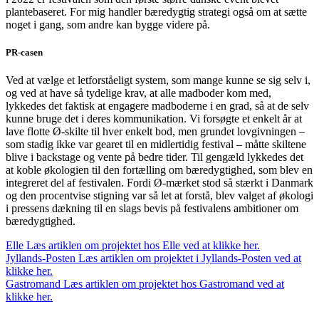
plantebaseret. For mig handler bæredygtig strategi også om at sætte
noget i gang, som andre kan bygge videre på.
PR-casen
Ved at vælge et letforståeligt system, som mange kunne se sig selv i,
og ved at have så tydelige krav, at alle madboder kom med,
lykkedes det faktisk at engagere madboderne i en grad, så at de selv
kunne bruge det i deres kommunikation. Vi forsøgte et enkelt år at
lave flotte Ø-skilte til hver enkelt bod, men grundet lovgivningen –
som stadig ikke var gearet til en midlertidig festival – måtte skiltene
blive i backstage og vente på bedre tider. Til gengæld lykkedes det
at koble økologien til den fortælling om bæredygtighed, som blev en
integreret del af festivalen. Fordi Ø-mærket stod så stærkt i Danmark
og den procentvise stigning var så let at forstå, blev valget af økologi
i pressens dækning til en slags bevis på festivalens ambitioner om
bæredygtighed.
Elle
Læs artiklen om projektet hos Elle ved at klikke her.
Jyllands-Posten
Læs artiklen om projektet i Jyllands-Posten ved at
klikke her.
Gastromand
Læs artiklen om projektet hos Gastromand ved at
klikke her.