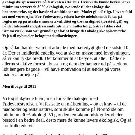
økologiske spisemærke på festivalen i Aarhus. Hvis vi da kunne bevise, at vi
minimum serverede 30% økologisk, svarende til det økologiske
bronzemærke, og det havde vi ambitioner om. Mødet gik dårligt. I hvert fald
set med vores øjne. For Fødevarestyrelsen havde udelukkende fokus på
reglerne og på at sikre mærkets validitet og troværdighed (forståeligt!), og
på det tidspunkt indgik en ambitiøs, men midlertidig, festival ikke i det
rammeværk, som var grundlaget for at bruge det økologiske spisemærke.
Vejen til nybrud er belagt med udfordringer.
Og sådan har det været at arbejde med bæredygtighed de sidste 10
år. Der er imidlertid endelig ved at ske en masse med lovgivningen,
så vi kan rykke bredt. Det kommer til at betyde, at alle – både de
allermest aktive forrest i bussen og dem der hænger ud på sæderne
lidt længere bagude – vil have motivation til at ændre på vores
måder at arbejde på.
Men tilbage til 2013
Vi tog slukørede hjem, men fortsatte dialogen med
Fødevarestyrelsen. Vi fastsatte en målsætning – og et krav – til de
madboder og restauratører, som skulle komme på NorthSide om
minimum 30% økologi. Vi gav dem en økonomisk gulerod, der
bestod i en bedre deal, desto mere de kunne levere økologisk. Og så
kontrollerede vi.