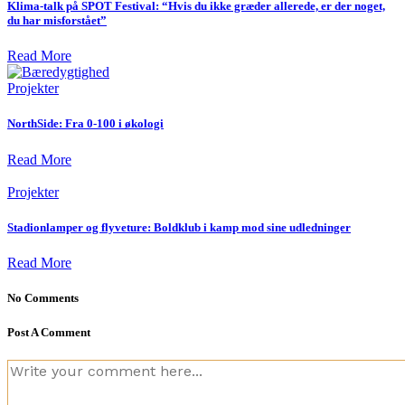
Klima-talk på SPOT Festival: “Hvis du ikke græder allerede, er der noget,
du har misforstået”
Read More
Projekter
NorthSide: Fra 0-100 i økologi
Read More
Projekter
Stadionlamper og flyveture: Boldklub i kamp mod sine udledninger
Read More
No Comments
Post A Comment