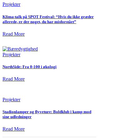
Projekter
Klima-talk på SPOT Festival: “Hvis du ikke græder
allerede, er der noget, du har misforstået”
Read More
Projekter
NorthSide: Fra 0-100 i økologi
Read More
Projekter
Stadionlamper og flyveture: Boldklub i kamp mod
sine udledninger
Read More