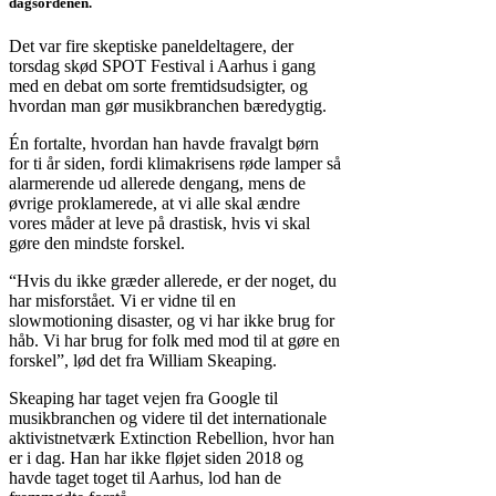
dagsordenen.
Det var fire skeptiske paneldeltagere, der
torsdag skød SPOT Festival i Aarhus i gang
med en debat om sorte fremtidsudsigter, og
hvordan man gør musikbranchen bæredygtig.
Én fortalte, hvordan han havde fravalgt børn
for ti år siden, fordi klimakrisens røde lamper så
alarmerende ud allerede dengang, mens de
øvrige proklamerede, at vi alle skal ændre
vores måder at leve på drastisk, hvis vi skal
gøre den mindste forskel.
“Hvis du ikke græder allerede, er der noget, du
har misforstået. Vi er vidne til en
slowmotioning disaster, og vi har ikke brug for
håb. Vi har brug for folk med mod til at gøre en
forskel”, lød det fra William Skeaping.
Skeaping har taget vejen fra Google til
musikbranchen og videre til det internationale
aktivistnetværk Extinction Rebellion, hvor han
er i dag. Han har ikke fløjet siden 2018 og
havde taget toget til Aarhus, lod han de