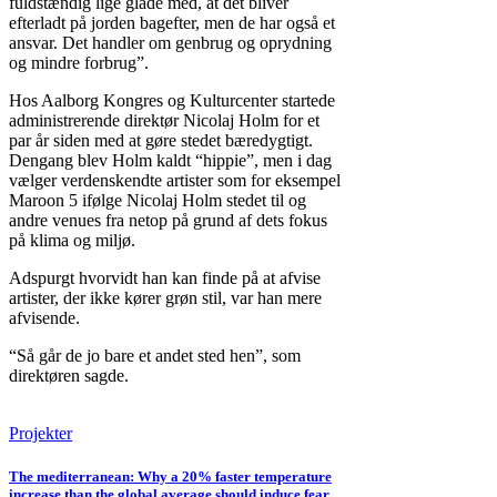
fuldstændig lige glade med, at det bliver
efterladt på jorden bagefter, men de har også et
ansvar. Det handler om genbrug og oprydning
og mindre forbrug”.
Hos Aalborg Kongres og Kulturcenter startede
administrerende direktør Nicolaj Holm for et
par år siden med at gøre stedet bæredygtigt.
Dengang blev Holm kaldt “hippie”, men i dag
vælger verdenskendte artister som for eksempel
Maroon 5 ifølge Nicolaj Holm stedet til og
andre venues fra netop på grund af dets fokus
på klima og miljø.
Adspurgt hvorvidt han kan finde på at afvise
artister, der ikke kører grøn stil, var han mere
afvisende.
“Så går de jo bare et andet sted hen”, som
direktøren sagde.
Projekter
The mediterranean: Why a 20% faster temperature
increase than the global average should induce fear