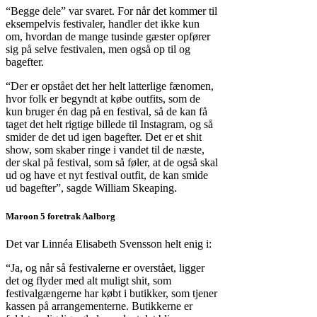
“Begge dele” var svaret. For når det kommer til
eksempelvis festivaler, handler det ikke kun
om, hvordan de mange tusinde gæster opfører
sig på selve festivalen, men også op til og
bagefter.
“Der er opstået det her helt latterlige fænomen,
hvor folk er begyndt at købe outfits, som de
kun bruger én dag på en festival, så de kan få
taget det helt rigtige billede til Instagram, og så
smider de det ud igen bagefter. Det er et shit
show, som skaber ringe i vandet til de næste,
der skal på festival, som så føler, at de også skal
ud og have et nyt festival outfit, de kan smide
ud bagefter”, sagde William Skeaping.
Maroon 5 foretrak Aalborg
Det var Linnéa Elisabeth Svensson helt enig i:
“Ja, og når så festivalerne er overstået, ligger
det og flyder med alt muligt shit, som
festivalgængerne har købt i butikker, som tjener
kassen på arrangementerne. Butikkerne er