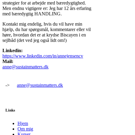
strategier for at arbejde med bæredygtighed.
Men endnu vigtigere er: Jeg har 12 års erfaring
med bæredygtig HANDLING.
Kontakt mig endelig, hvis du vil have min
hjælp, du har spørgsmål, kommentarer eller vil
høre, hvordan det er at krydse Biscayen i en
sejlbåd (det ved jeg også lidt om!)
Linkedin:
https://www.linkedin.com/in/annejensencv
Mail:
anne@sustainmatters.dk
->
anne@sustainmatters.dk
Links
Hjem
Om mig
Kurser