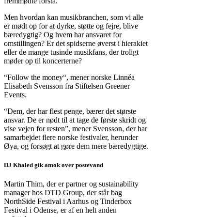
fremmødte forstå.
Men hvordan kan musikbranchen, som vi alle
er mødt op for at dyrke, støtte og fejre, blive
bæredygtig? Og hvem har ansvaret for
omstillingen? Er det spidserne øverst i hierakiet
eller de mange tusinde musikfans, der troligt
møder op til koncerterne?
“Follow the money“, mener norske Linnéa
Elisabeth Svensson fra Stiftelsen Greener
Events.
“Dem, der har flest penge, bærer det største
ansvar. De er nødt til at tage de første skridt og
vise vejen for resten”, mener Svensson, der har
samarbejdet flere norske festivaler, herunder
Øya, og forsøgt at gøre dem mere bæredygtige.
DJ Khaled gik amok over postevand
Martin Thim, der er partner og sustainability
manager hos DTD Group, der står bag
NorthSide Festival i Aarhus og Tinderbox
Festival i Odense, er af en helt anden