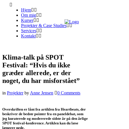
Hjem
Om mig
Kurser
Projekter & Case Studies
Services
Kontakt
Klima-talk på SPOT
Festival: “Hvis du ikke
græder allerede, er der
noget, du har misforstået”
in
Projekter
by
Anne Jensen
0 Comments
Overskriften er lånt fra artiklen fra Heartbeats, der
beskriver de bedste pointer fra en paneldebat, som
jeg kuraterede og modererede sidste år på den årlige
SPOT festival-konference. Artiklen kan du læse
længere nede.