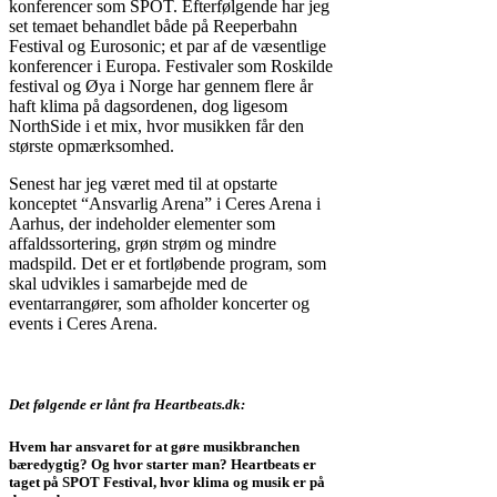
konferencer som SPOT. Efterfølgende har jeg
set temaet behandlet både på Reeperbahn
Festival og Eurosonic; et par af de væsentlige
konferencer i Europa. Festivaler som Roskilde
festival og Øya i Norge har gennem flere år
haft klima på dagsordenen, dog ligesom
NorthSide i et mix, hvor musikken får den
største opmærksomhed.
Senest har jeg været med til at opstarte
konceptet “Ansvarlig Arena” i Ceres Arena i
Aarhus, der indeholder elementer som
affaldssortering, grøn strøm og mindre
madspild. Det er et fortløbende program, som
skal udvikles i samarbejde med de
eventarrangører, som afholder koncerter og
events i Ceres Arena.
Det følgende er lånt fra Heartbeats.dk:
Hvem har ansvaret for at gøre musikbranchen
bæredygtig? Og hvor starter man? Heartbeats er
taget på SPOT Festival, hvor klima og musik er på