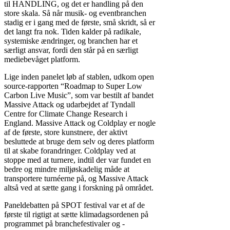
til HANDLING, og det er handling på den
store skala. Så når musik- og eventbranchen
stadig er i gang med de første, små skridt, så er
det langt fra nok. Tiden kalder på radikale,
systemiske ændringer, og branchen har et
særligt ansvar, fordi den står på en særligt
mediebevåget platform.
Lige inden panelet løb af stablen, udkom open
source-rapporten “Roadmap to Super Low
Carbon Live Music”, som var bestilt af bandet
Massive Attack og udarbejdet af Tyndall
Centre for Climate Change Research i
England. Massive Attack og Coldplay er nogle
af de første, store kunstnere, der aktivt
besluttede at bruge dem selv og deres platform
til at skabe forandringer. Coldplay ved at
stoppe med at turnere, indtil der var fundet en
bedre og mindre miljøskadelig måde at
transportere turnéerne på, og Massive Attack
altså ved at sætte gang i forskning på området.
Paneldebatten på SPOT festival var et af de
første til rigtigt at sætte klimadagsordenen på
programmet på branchefestivaler og -