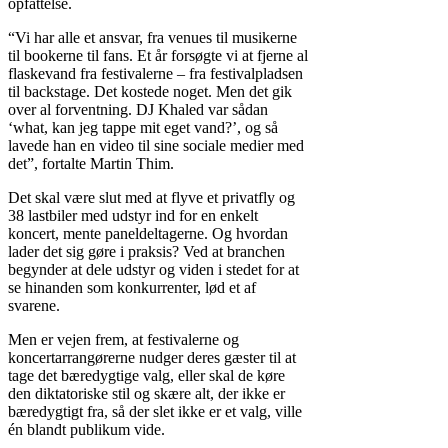
opfattelse.
“Vi har alle et ansvar, fra venues til musikerne
til bookerne til fans. Et år forsøgte vi at fjerne al
flaskevand fra festivalerne – fra festivalpladsen
til backstage. Det kostede noget. Men det gik
over al forventning. DJ Khaled var sådan
‘what, kan jeg tappe mit eget vand?’, og så
lavede han en video til sine sociale medier med
det”, fortalte Martin Thim.
Det skal være slut med at flyve et privatfly og
38 lastbiler med udstyr ind for en enkelt
koncert, mente paneldeltagerne. Og hvordan
lader det sig gøre i praksis? Ved at branchen
begynder at dele udstyr og viden i stedet for at
se hinanden som konkurrenter, lød et af
svarene.
Men er vejen frem, at festivalerne og
koncertarrangørerne nudger deres gæster til at
tage det bæredygtige valg, eller skal de køre
den diktatoriske stil og skære alt, der ikke er
bæredygtigt fra, så der slet ikke er et valg, ville
én blandt publikum vide.